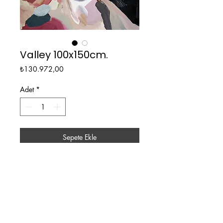
Valley 100x150cm.
Fiyat
₺130.972,00
Adet
*
Sepete Ekle
100 x 150cm.
Tuval üzerine akrilik boya.
2023