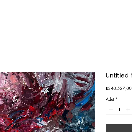
Y
Untitled
₺340.527,00
Adet
*