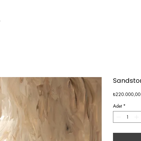
Y
Sandsto
₺220.000,00
Adet
*